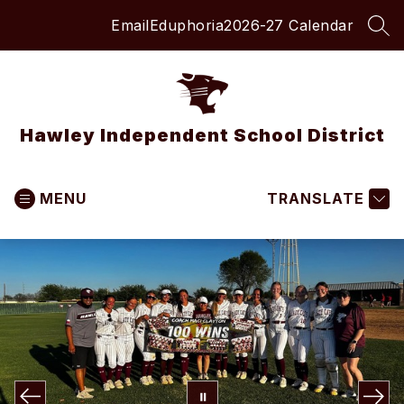
Skip
Email
Eduphoria
2026-27 Calendar
to
SEA
content
Hawley Independent School District
MENU
TRANSLATE